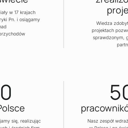
proj
ały w 17 krajach
ryki Pn. i osiągamy
Wiedza zdobyt
nad
projektach pozwo
przychodów
sprawdzonym, g
part
0
5
Polsce
pracownikó
amy się, realizując
Nasz zespół wdra