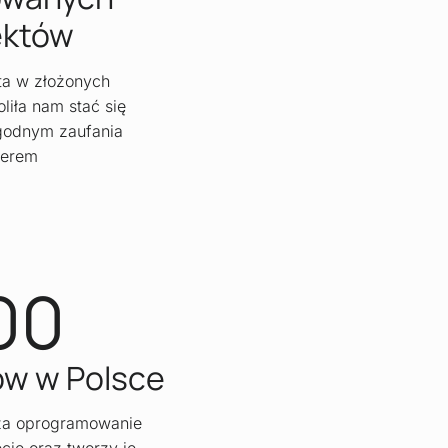
ektów
a w złożonych
liła nam stać się
odnym zaufania
nerem
00
w w Polsce
ża oprogramowanie