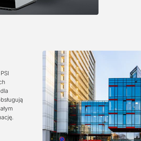
 PSI
ch
dla
obsługują
całym
mację.