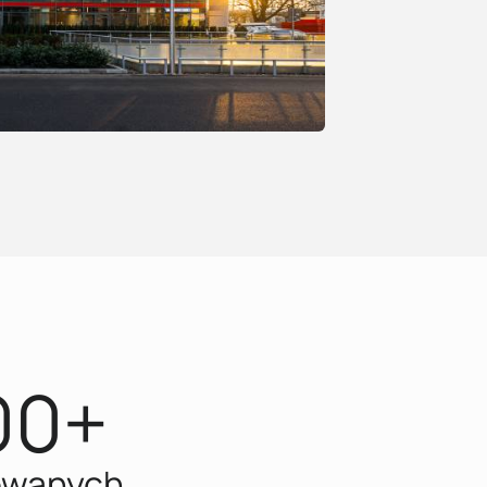
00+
owanych