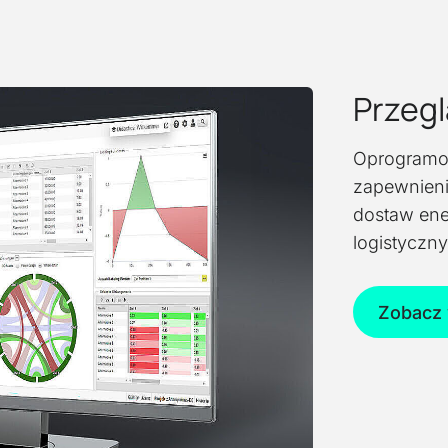
Przegl
Oprogramow
zapewnieni
dostaw ene
logistyczn
Zobacz 