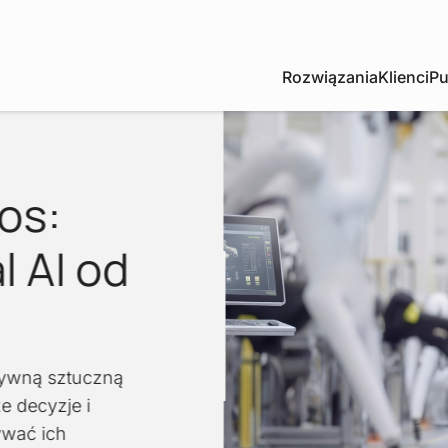
Rozwiązania
Klienci
Pu
os:
l AI od
tywną sztuczną
ze decyzje i
ywać ich