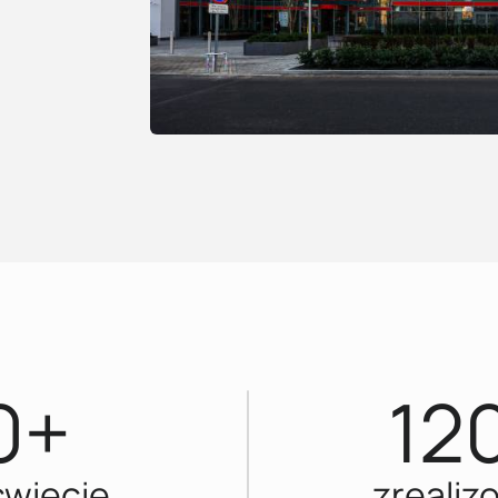
0+
12
świecie
zrealiz