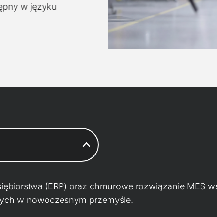
tępny w języku
ębiorstwa (ERP) oraz chmurowe rozwiązanie MES wspie
nych w nowoczesnym przemyśle.