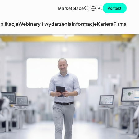
Marketplace
Szukaj
PL
Kontakt
blikacje
Webinary i wydarzenia
Informacje
Kariera
Firma