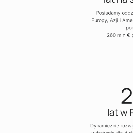
Posiadamy oddzi
Europy, Azji i Ame
po
260 mln € 
2
lat w 
Dynamicznie rozwij