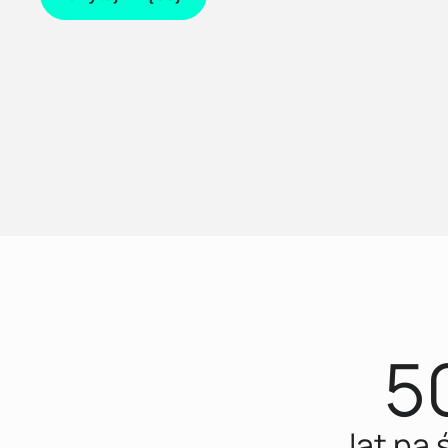
5
lat na 