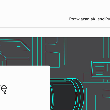
Rozwiązania
Klienci
Pu
żę