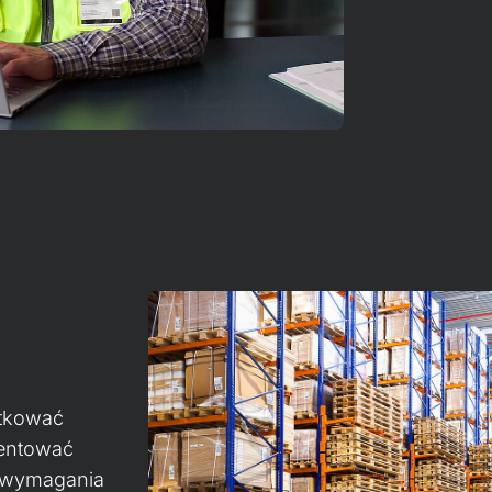
utkować
mentować
ć wymagania