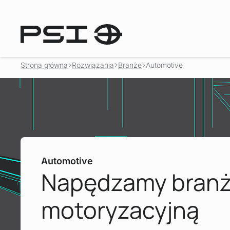
Strona główna
Rozwiązania
Branże
Automotive
Automotive
Napędzamy bran
motoryzacyjną