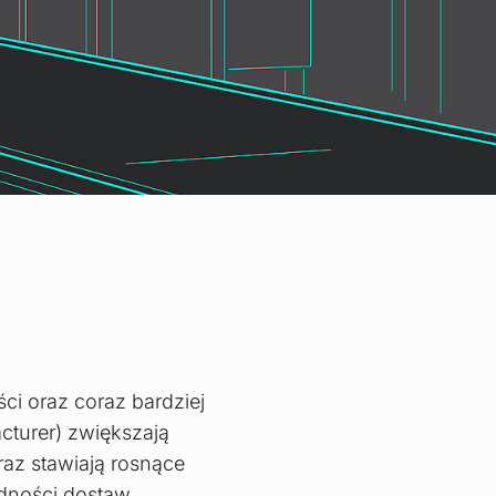
ci oraz coraz bardziej
turer) zwiększają
raz stawiają rosnące
odności dostaw.