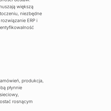
ymuszają większą
toczeniu, niezbędne
rozwiązanie ERP i
identyfikowalność
zamówień, produkcja,
obą płynnie
sieciowy,
rostać rosnącym