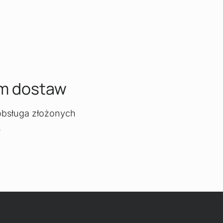
m dostaw
 obsługa złożonych
.