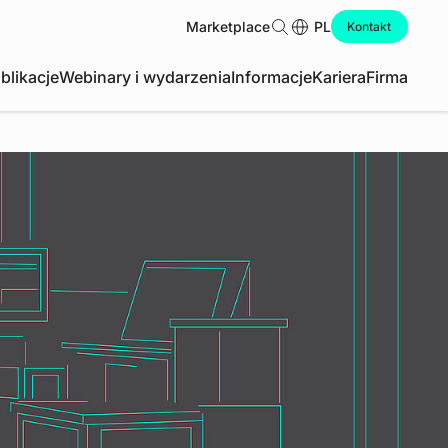
Marketplace
Szukaj
PL
Kontakt
blikacje
Webinary i wydarzenia
Informacje
Kariera
Firma