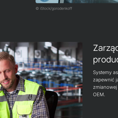
iStock/gorodenkoff
Zarząd
produ
Systemy as
zapewnić ja
zmianowej 
OEM.