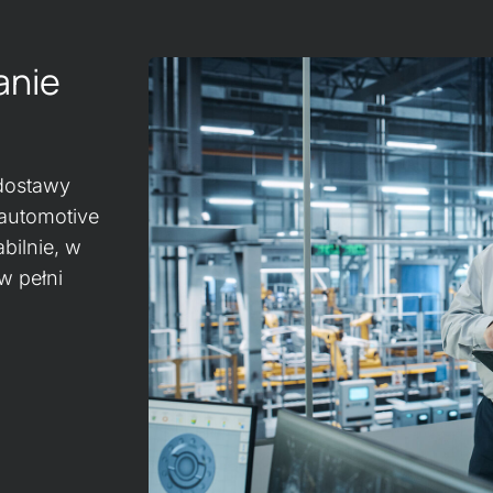
anie
dostawy
 automotive
bilnie, w
w pełni