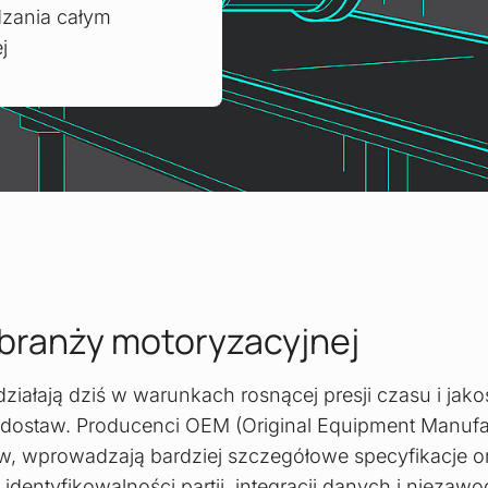
dzania całym
j
branży motoryzacyjnej
iałają dziś w warunkach rosnącej presji czasu i jakoś
dostaw. Producenci OEM (Original Equipment Manufac
ów, wprowadzają bardziej szczegółowe specyfikacje o
dentyfikowalności partii, integracji danych i niezaw