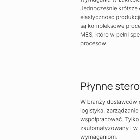
Jednocześnie krótsze 
elastyczność produkcj
są kompleksowe proce
MES, które w pełni spe
procesów.
Płynne ster
W branży dostawców dl
logistyka, zarządzani
współpracować. Tylko f
zautomatyzowany i w c
wymaganiom.