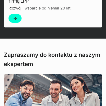
firmą LPP
Rozwój i wsparcie od niemal 20 lat.
Zobacz produkt
Zapraszamy do kontaktu z naszym
ekspertem
Zastosowanie
Dostęp do wiedzy technicznej oparty na
sztucznej inteligencji
Zoptymalizuj dostęp do informacji
przemysłowych dzięki technologii Retrieval-
Augmented Generation (RAG).