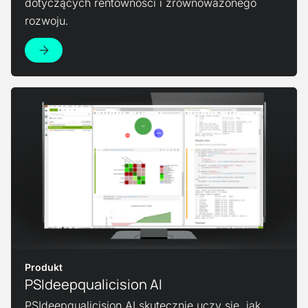
dotyczących rentowności i zrównoważonego
rozwoju.
Zobacz produkt
Produkt
PSIdeepqualicision AI
PSIdeepqualicision AI skutecznie uczy się, jak