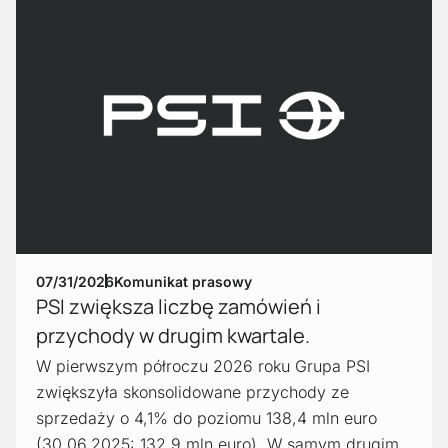
07/31/2026
Komunikat prasowy
PSI zwiększa liczbę zamówień i
przychody w drugim kwartale.
W pierwszym półroczu 2026 roku Grupa PSI
zwiększyła skonsolidowane przychody ze
sprzedaży o 4,1% do poziomu 138,4 mln euro
(30.06.2025: 132,9 mln euro). W samym drugim