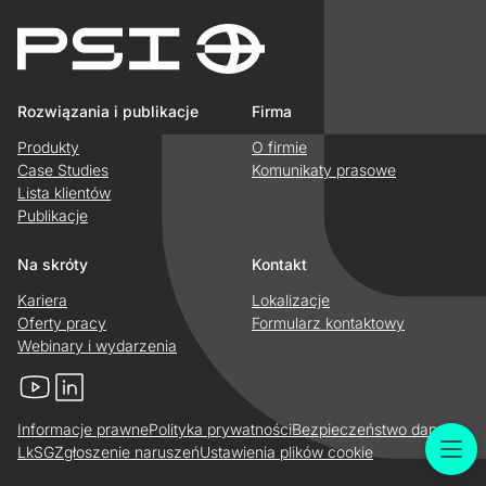
Rozwiązania i publikacje
Firma
Produkty
O firmie
Case Studies
Komunikaty prasowe
Lista klientów
Publikacje
Na skróty
Kontakt
Kariera
Lokalizacje
Oferty pracy
Formularz kontaktowy
Webinary i wydarzenia
YouTube
LinkedIn
Informacje prawne
Polityka prywatności
Bezpieczeństwo danych
LkSG
Zgłoszenie naruszeń
Ustawienia plików cookie