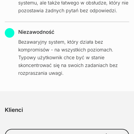
systemu, ale także łatwego w obsłudze, który nie
pozostawia żadnych pytań bez odpowiedzi.
Niezawodność
Bezawaryjny system, który działa bez
kompromisów - na wszystkich poziomach.
Typowy użytkownik chce być w stanie
skoncentrować się na swoich zadaniach bez
rozpraszania uwagi.
Klienci
GEA
SSM Schärer Schweiter Mettler AG
Wilhelm Bahmüller Maschine
Keller Lufttechnik GmbH & Co