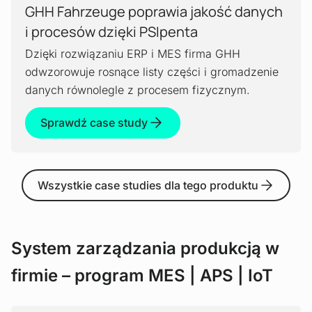
porozumieniu z klientem, dzięki czemu system
GHH Fahrzeuge poprawia jakość danych
jest bardziej niezawodny niż jakikolwiek inny.
i procesów dzięki PSIpenta
Dzięki rozwiązaniu ERP i MES firma GHH
Niskie koszty utrzymania
odwzorowuje rosnące listy części i gromadzenie
danych równolegle z procesem fizycznym.
Przemyślany system wymaga niewielkiej
ingerencji w codziennym użytkowaniu. W razie
Sprawdź case study
jakichkolwiek problemów, osoba kontaktowa PSI
jest do Państwa dyspozycji
Wszystkie case studies dla tego produktu
Kompatybilność
Interfejsy techniczne PSIpenta/MES umożliwiają
płynną integrację systemu z istniejącym
System zarządzania produkcją w
oprogramowaniem.
firmie – program MES | APS | IoT