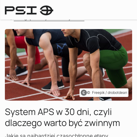
Przegląd wszystkich artykułów
Freepik / drobotdean
System APS w 30 dni, czyli
:
dlaczego warto być zwinnym
Jakie są najbardziej czasochłonne etapy