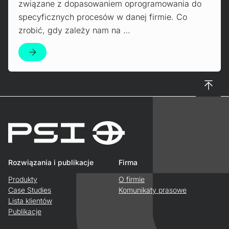
związane z dopasowaniem oprogramowania do
specyficznych procesów w danej firmie. Co
zrobić, gdy zależy nam na …
Do gór
Rozwiązania i publikacje
Firma
Produkty
O firmie
Case Studies
Komunikaty prasowe
Lista klientów
Publikacje