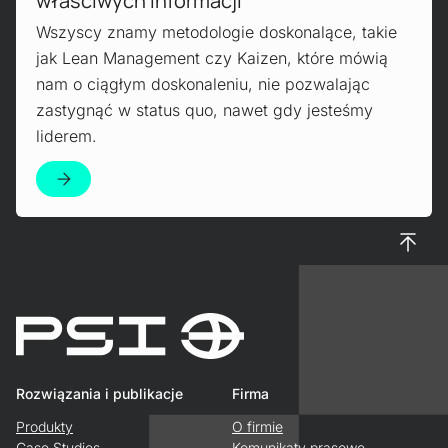
właściwych informacji
Wszyscy znamy metodologie doskonalące, takie
jak Lean Management czy Kaizen, które mówią
nam o ciągłym doskonaleniu, nie pozwalając
zastygnąć w status quo, nawet gdy jesteśmy
liderem.
Do gór
Rozwiązania i publikacje
Firma
Produkty
O firmie
Case Studies
Komunikaty prasowe