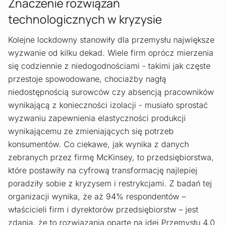
Znaczenie rozwiązań
technologicznych w kryzysie
Kolejne lockdowny stanowiły dla przemysłu największe
wyzwanie od kilku dekad. Wiele firm oprócz mierzenia
się codziennie z niedogodnościami - takimi jak częste
przestoje spowodowane, chociażby nagłą
niedostępnością surowców czy absencją pracowników
wynikającą z konieczności izolacji - musiało sprostać
wyzwaniu zapewnienia elastyczności produkcji
wynikającemu ze zmieniających się potrzeb
konsumentów. Co ciekawe, jak wynika z danych
zebranych przez firmę McKinsey, to przedsiębiorstwa,
które postawiły na cyfrową transformację najlepiej
poradziły sobie z kryzysem i restrykcjami. Z badań tej
organizacji wynika, że aż 94% respondentów –
właścicieli firm i dyrektorów przedsiębiorstw – jest
zdania, że to rozwiązania oparte na idei Przemysłu 4.0