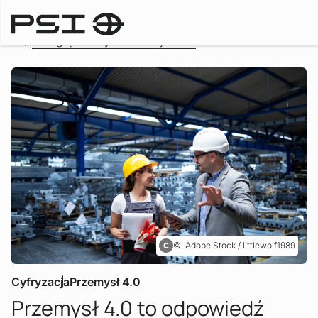
Przegląd wszystkich artykułów
Adobe Stock / littlewolf1989
Cyfryzacja
Przemysł 4.0
Przemysł 4.0 to odpowiedź
: