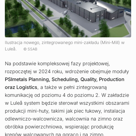
Ilustracja nowego, zintegrowanego mini-zakładu (Mini-Mill) w
Luleå.
SSAB
Na podstawie kompleksowej fazy projektowej,
rozpoczętej w 2024 roku, wdrożenie obejmuje moduły
PSImetals Planning, Scheduling, Quality, Production
oraz Logistics
, a także w pełni zintegrowaną
komunikację od poziomu 4 do poziomu 2. W zakładzie
w Luleå system będzie sterował wszystkimi obszarami
produkcji mini-huty, takimi jak piec łukowy, instalacja
odlewniczo-walcownicza, walcownia na zimno oraz
obróbka powierzchniowa, wspierając produkcję
kręgów walcowanych na gorąco i na zimno.