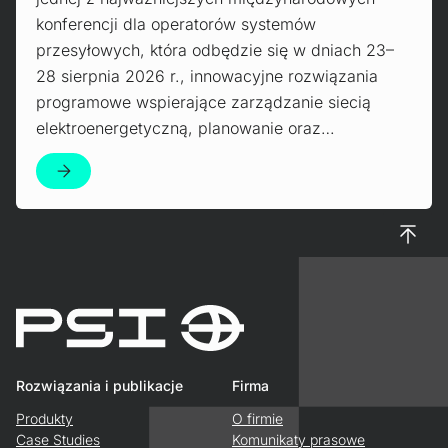
konferencji dla operatorów systemów
przesyłowych, która odbędzie się w dniach 23–
28 sierpnia 2026 r., innowacyjne rozwiązania
programowe wspierające zarządzanie siecią
elektroenergetyczną, planowanie oraz…
Do gór
Rozwiązania i publikacje
Firma
Produkty
O firmie
Case Studies
Komunikaty prasowe