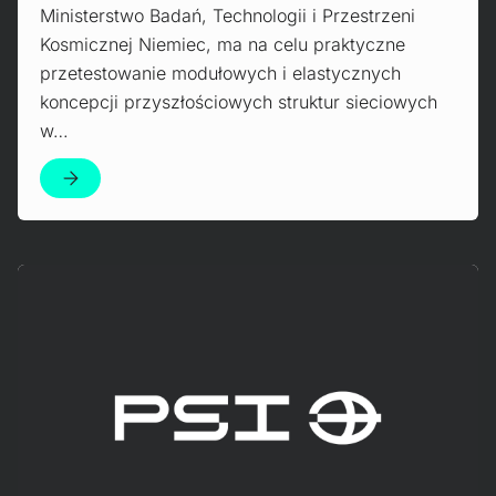
Ministerstwo Badań, Technologii i Przestrzeni
Kosmicznej Niemiec, ma na celu praktyczne
przetestowanie modułowych i elastycznych
koncepcji przyszłościowych struktur sieciowych
w…
Mehr erfahren!