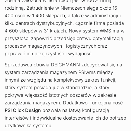
została założona w 1913 roku i jest w 100% firmą
rodzinną. Zatrudnienie w Niemczech sięga około 16
400 osób w 1 400 sklepach, a także w administracji i
kilku centrach dystrybucyjnych. Łącznie firma posiada
4 600 sklepów w 31 krajach. Nowy system WMS ma w
przyszłości zapewnić przedsiębiorstwu optymalizację
procesów magazynowych i logistycznych oraz
poprawić ich przejrzystość i wydajność.
Sprzedawca obuwia DEICHMANN zdecydował się na
system zarządzania magazynem PSIwms między
innymi ze względu na kompleksowy zakres funkcji,
który system posiada już w standardzie, a który
pokrywa większość istotnych obszarów w zakresie
zarządzania magazynem. Dodatkowo, funkcjonalność
PSI Click Design
pozwala na łatwą konfigurację
interfejsów i indywidualne dostosowanie ich do potrzeb
użytkownika systemu.