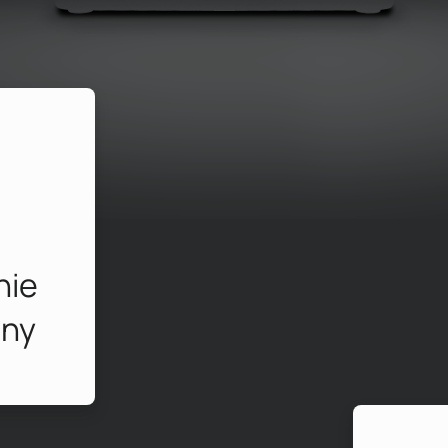
nie
eny