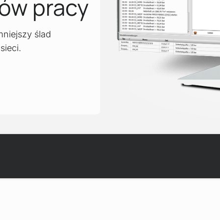
ów pracy
niejszy ślad
sieci.