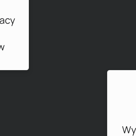
racy
w
Wy