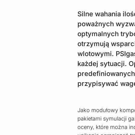
Silne wahania ilo
poważnych wyzwań 
optymalnych tryb
otrzymują wsparci
wlotowymi. PSIgas
każdej sytuacji. 
predefiniowanych 
przypisywać wagę
Jako modułowy kompon
pakietami symulacji 
oceny, które można in