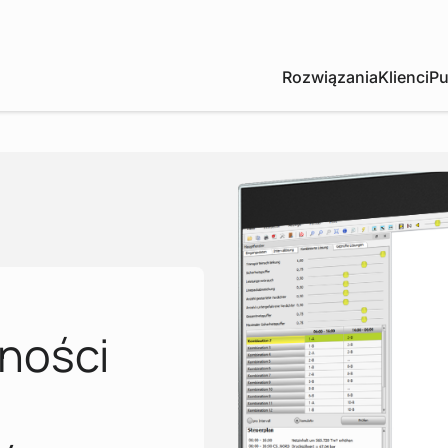
Rozwiązania
Klienci
Pu
lności