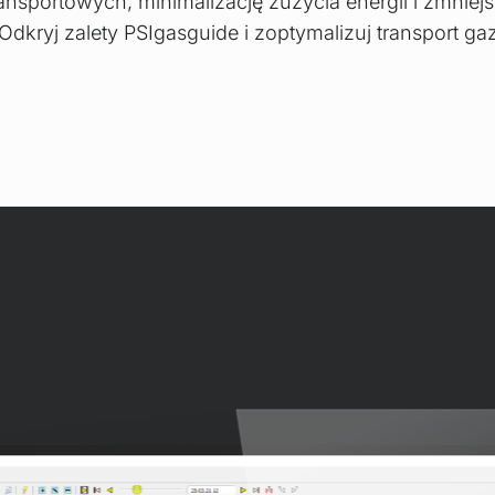
ansportowych, minimalizację zużycia energii i zmniejs
Odkryj zalety PSIgasguide i zoptymalizuj transport g