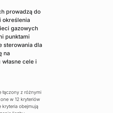
ych prowadzą do
 określenia
sieci gazowych
mi punktami
e sterowania dla
ę na
 własne cele i
.
 łączony z różnymi
one w 12 kryteriów
kryteria obejmują