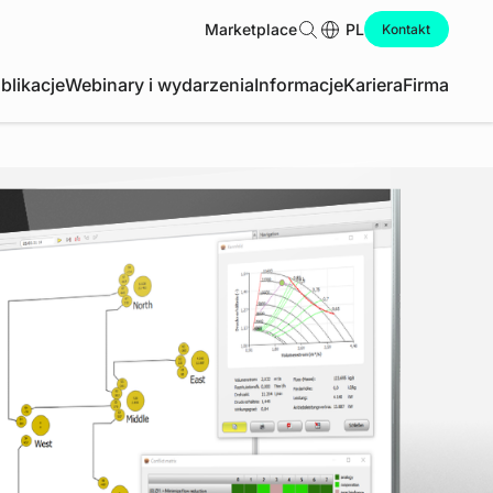
Marketplace
Szukaj
PL
Kontakt
blikacje
Webinary i wydarzenia
Informacje
Kariera
Firma