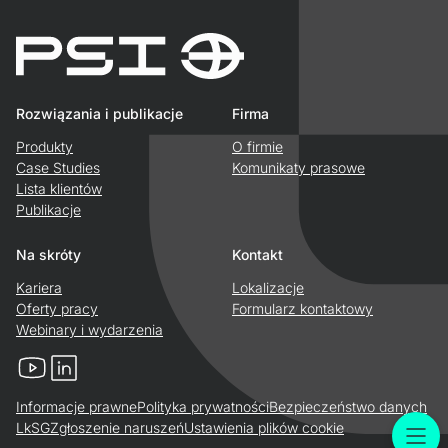
Rozwiązania i publikacje
Firma
Produkty
O firmie
Case Studies
Komunikaty prasowe
Lista klientów
Publikacje
Na skróty
Kontakt
Kariera
Lokalizacje
Oferty pracy
Formularz kontaktowy
Webinary i wydarzenia
YouTube
LinkedIn
Informacje prawne
Polityka prywatności
Bezpieczeństwo danych
LkSG
Zgłoszenie naruszeń
Ustawienia plików cookie