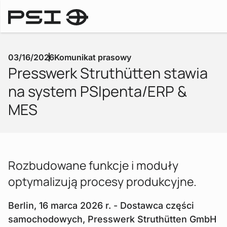
Downlo
Komunikaty prasowe
03/16/2026
Komunikat prasowy
Presswerk Struthütten stawia
na system PSIpenta/ERP &
MES
Rozbudowane funkcje i moduły
optymalizują procesy produkcyjne.
Berlin, 16 marca 2026 r. - Dostawca części
samochodowych, Presswerk Struthütten GmbH