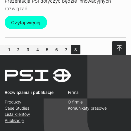
Prezentacja PSI dotyczyć będzie innowacyjnych
rozwiązań…
Czytaj więcej
Do gór
1
2
3
4
5
6
7
8
Rozwiązania i publikacje
Firma
Produkty
O firmie
Case Studies
Komunikaty prasowe
Lista klientów
Publikacje