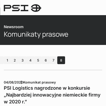
Newsroom
Newsroom
Komunikaty prasowe
1
2
3
4
5
6
7
8
04/08/2020
Komunikat prasowy
PSI Logistics nagrodzone w konkursie
„Najbardziej innowacyjne niemieckie firmy
w 2020 r.”