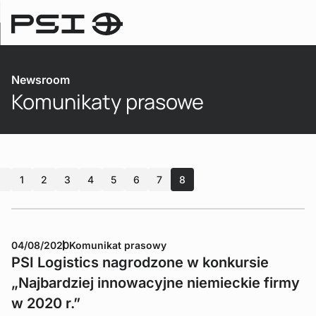
Newsroom
Newsroom
Komunikaty prasowe
1
2
3
4
5
6
7
8
04/08/2020
Komunikat prasowy
PSI Logistics nagrodzone w konkursie
„Najbardziej innowacyjne niemieckie firmy
w 2020 r.”