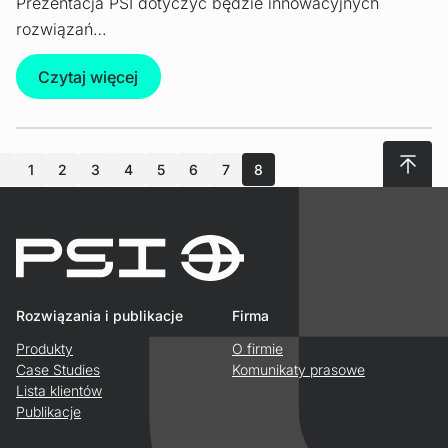
Prezentacja PSI dotyczyć będzie innowacyjnych
rozwiązań…
Czytaj więcej
Do gór
1
2
3
4
5
6
7
8
Rozwiązania i publikacje
Firma
Produkty
O firmie
Case Studies
Komunikaty prasowe
Lista klientów
Publikacje