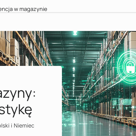
gencja w magazynie
azyny:
istykę
lski i Niemiec