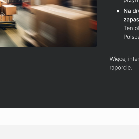
Na dr
zapa
Ten o
Polsc
Więcej int
raporcie.