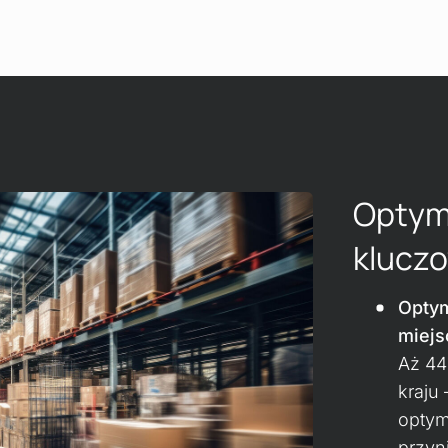
Optym
kluczo
Optym
miejs
Aż 44
kraju
optym
przyn