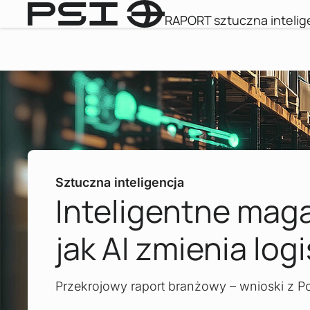
RAPORT sztuczna inteli
Sztuczna inteligencja
Inteligentne mag
jak AI zmienia log
Przekrojowy raport branżowy – wnioski z Po