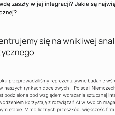
ę zaszły w jej integracji? Jakie są najw
ycznej?
ntrujemy się na wnikliwej anal
stycznego
roku przeprowadziliśmy reprezentatywne badanie wśró
w naszych rynkach docelowych – Polsce i Niemczech
est podzielona pod względem wdrażania sztucznej inte
powodzeniem korzystają z rozwiązań AI w swoich maga
nym etapie. Mimo licznych przeszkód, większość firm