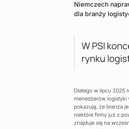
Niemczech naprawd
dla branży logist
W PSI konce
rynku logi
Dlatego w lipcu 2025 
menedżerów logistyki 
pokazują, że branża j
niektóre firmy już z 
znajduje się na wczes