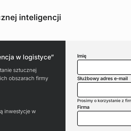
nej inteligencji
Imię
encja w logistyce”
tanie sztucznej
kich obszarach firmy
Służbowy adres e-mail
Prosimy o korzystanie z fi
Firma
ją inwestycje w