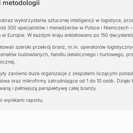
i metodologii
obraz wykorzystania sztucznej inteligencji w logistyce, pr
ród 300 specjalistów i menedżerów w Polsce i Niemczech 
h w Europie. W każdym kraju ankietowano po 150 decydent
owali szeroki przekrój branż, m.in. operatorów logistyczny
eriałów budowlanych, handlu detalicznego i hurtowego, p
nicznej.
yły zarówno duże organizacje z zespołami liczącymi ponad
rstwa oraz mikrofirmy zatrudniające od 1 do 10 osób. Dzięki 
aną i pełniejszą perspektywę całej branży.
i wynikami raportu.