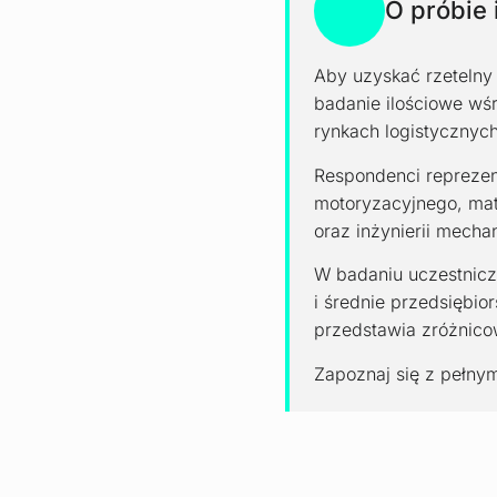
O próbie 
Aby uzyskać rzetelny 
badanie ilościowe wś
rynkach logistycznyc
Respondenci reprezent
motoryzacyjnego, mat
oraz inżynierii mecha
W badaniu uczestnicz
i średnie przedsiębio
przedstawia zróżnicow
Zapoznaj się z pełnym