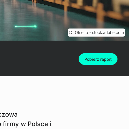
Otseira - stock.adobe.com
Pobierz raport
uczowa
o firmy w Polsce i