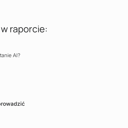
 w raporcie:
tanie AI?
eprowadzić