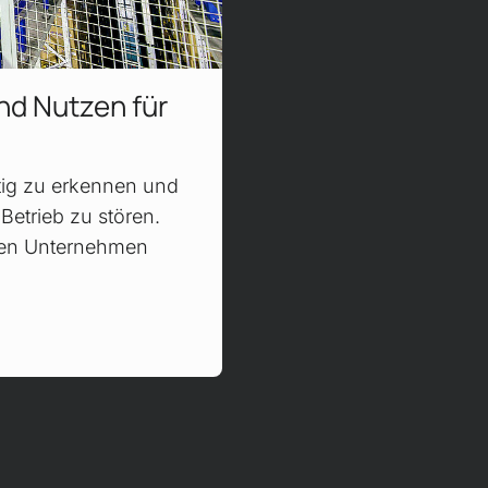
und Nutzen für
tig zu er­kennen und
Betrieb zu stören.
ken Unter­nehmen