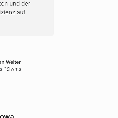
zen und der
fizienz auf
ian Welter
es PSIwms
towa