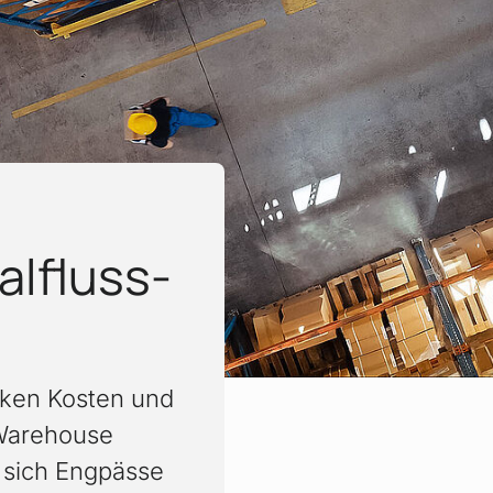
l­fluss­
enken Kosten und
 Warehouse
sich Engpässe