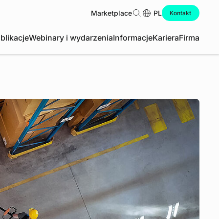
Marketplace
Szukaj
PL
Kontakt
blikacje
Webinary i wydarzenia
Informacje
Kariera
Firma