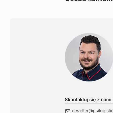
Skontaktuj się z nami
E-Mail
c.welter@
psilogist