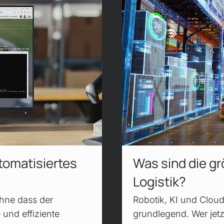
tomatisiertes
Was sind die gr
Logistik?
hne dass der
Robotik, KI und Clou
 und effiziente
grundlegend. Wer jetz