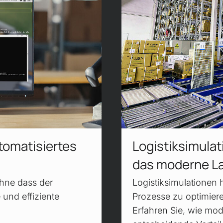
tomatisiertes
Logistik­simula
das moderne L
hne dass der
Logistiksimulationen 
 und effiziente
Prozesse zu opti­mier
Erfahren Sie, wie mo