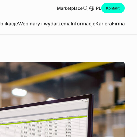
Marketplace
Szukaj
PL
Kontakt
blikacje
Webinary i wydarzenia
Informacje
Kariera
Firma