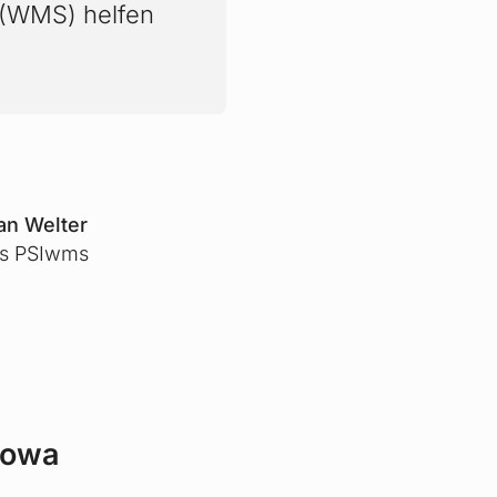
(WMS) helfen
ian Welter
es PSIwms
towa