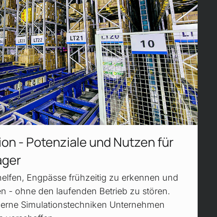
tion - Potenziale und Nutzen für
ager
helfen, Engpässe früh­zeitig zu er­kennen und
en - ohne den laufenden Betrieb zu stören.
derne Simulations­techniken Unter­nehmen