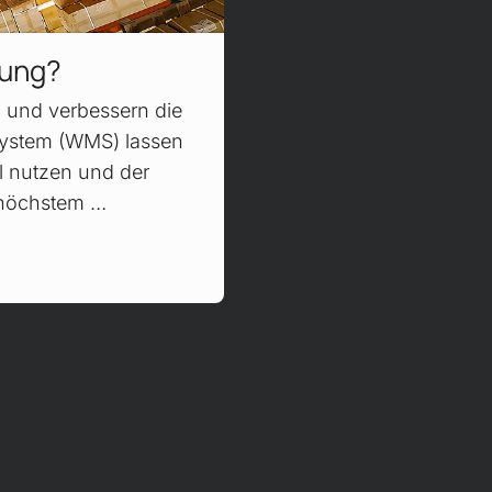
rung?
n und verbessern die
System (WMS) lassen
l nutzen und der
f höchstem …