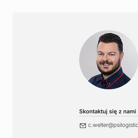
Skontaktuj się z nami
E-Mail
c.welter@
psilogist