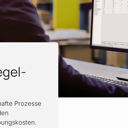
gel­
rhafte Prozesse
den
bungskosten.