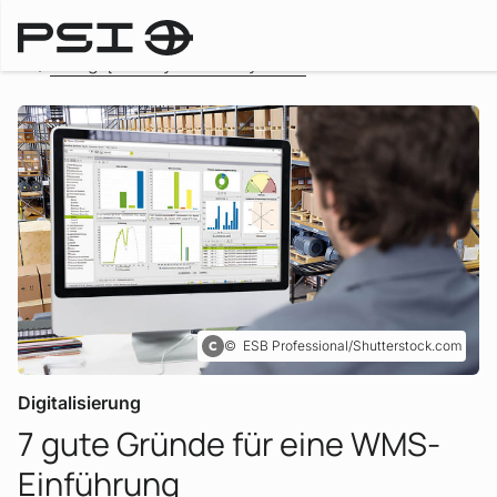
Przegląd wszystkich artykułów
ESB Professional/Shutterstock.com
Digitalisierung
7 gute Gründe für eine WMS-
:
Einführung