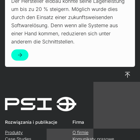
Der Hersteller elobau konnte seine Lagerleistung
um bis zu 20 % steigern. Möglich wurde dies
durch den Einsatz einer zukunftsweisenden
Softwarelösung. Denn wenn alle Systeme aus
einer Hand kommen, reduzieren sich unter
anderem die Schnittstellen.
Do gór
Rozwiązania i publikacje
Firma
Produkty
O firmie
Case Studies
Komunikaty prasowe