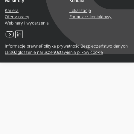
Na skróty
Kontakt
Kariera
Lokalizacje
Oferty pracy
Formularz kontaktowy
Webinary i wydarzenia
YouTube
LinkedIn
Informacje prawne
Polityka prywatności
Bezpieczeństwo danych
LkSG
Zgłoszenie naruszeń
Ustawienia plików cookie