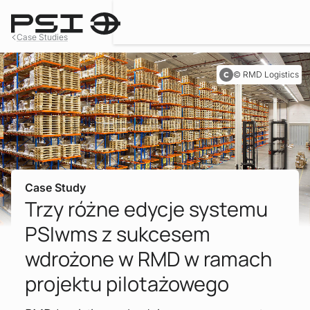
Case Studies
RMD Logistics
Case Study
Trzy różne edycje systemu
PSIwms z sukcesem
wdrożone w RMD w ramach
projektu pilotażowego